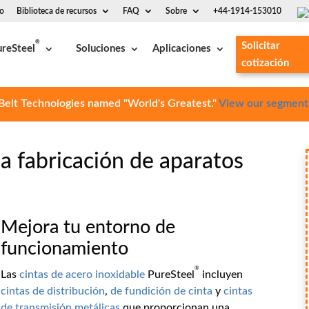
so
Biblioteca de recursos
FAQ
Sobre
+44-1914-153010
®
Solicitar
reSteel
Soluciones
Aplicaciones
cotización
Belt Technologies named "World's Greatest."
View our segment
la fabricación de aparatos
Mejora tu entorno de
funcionamiento
®
Las
cintas de acero inoxidable
PureSteel
incluyen
cintas de distribución
,
de fundición de cinta
y
cintas
de transmisión metálicas
que proporcionan una