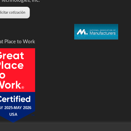
 Technologies, Inc.
licitar cotización
at Place to Work
Y 2025-MAY 2026
USA